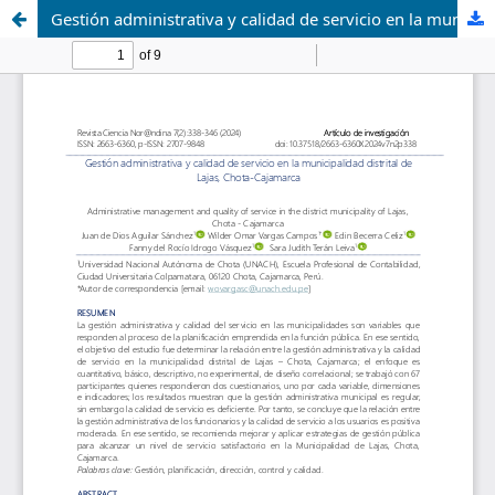
Gestión administrativa y calidad de servicio en la municipalidad distrital de Lajas, Chota-Cajamarca