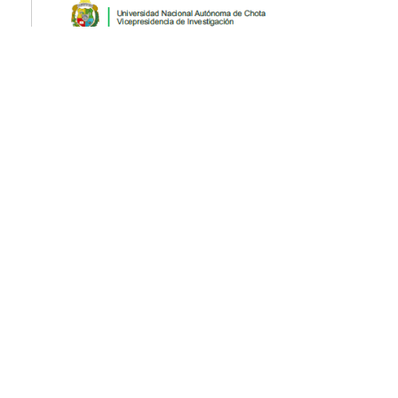
PDF
Published
2023-12-27
Cómo citar
Sandoval Sulca, J. L., Palma Oyola, M. C., Huertas Quiros, E. M.,
Chávez Collantes, A., & Castillo Rojas, E. W. (2023). Gestión final de
envases de plaguicidas y la minimización de la contaminación
ambiental en campos de cultivo.
Revista Ciencia Nor@ndina
,
6
(2),
279–289. https://doi.org/10.37518/2663-6360X2023v6n2p279
Más formatos de cita