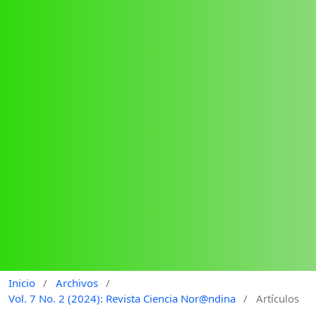
Inicio
/
Archivos
/
Vol. 7 No. 2 (2024): Revista Ciencia Nor@ndina
/
Artículos